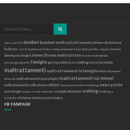
Search
for:
bambini
bambini maltrattati
bambini vittime di violenze
abusi
art 572
bullismo
casi di violenza in Italia
comportamenti lesivi della psiche
coppie violente
Donne maltrattate
danni psicologici
donne
Donne maltrattate
famiglia
giurisprudenza
Lo stalking sui social media
psicologicamente
maltrattamenti
maltrattamenti in famiglia
Maltrattamenti
maltrattamenti sui minori
maltrattamenti psicologici
minorili
news
psiche
maltrattamenti sulle donne
minori
misure preventive
mobbing
stalking
psicologia
sosmaltrattamenti
scuola
social network
Stalking e
violenza
violenza psicologica
molestie
FB FANPAGE