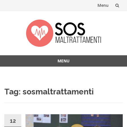
Menu
Skip
to
content
MENU
Skip
to
content
Tag:
sosmaltrattamenti
12