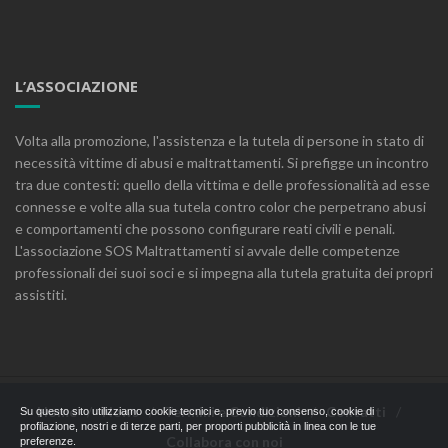
L’ASSOCIAZIONE
Volta alla promozione, l'assistenza e la tutela di persone in stato di
necessità vittime di abusi e maltrattamenti. Si prefigge un incontro
tra due contesti: quello della vittima e delle professionalità ad esse
connesse e volte alla sua tutela contro color che perpetrano abusi
e comportamenti che possono configurare reati civili e penali.
L'associazione SOS Maltrattamenti si avvale delle competenze
professionali dei suoi soci e si impegna alla tutela gratuita dei propri
assistiti.
Home
News
Termini e Condizioni
Contatti
Su questo sito utilizziamo cookie tecnici e, previo tuo consenso, cookie di
profilazione, nostri e di terze parti, per proporti pubblicità in linea con le tue
Collabora con noi
preferenze.