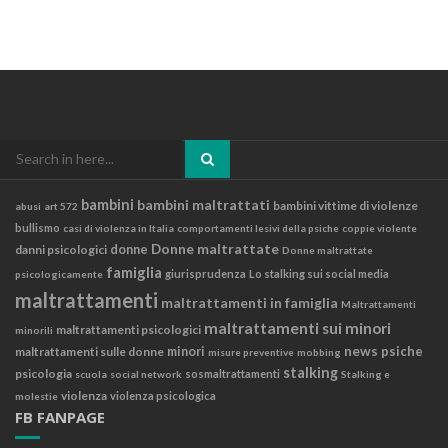
Search
for:
bambini
bambini maltrattati
bambini vittime di violenze
abusi
art 572
bullismo
casi di violenza in Italia
comportamenti lesivi della psiche
coppie violente
Donne maltrattate
danni psicologici
donne
Donne maltrattate
famiglia
giurisprudenza
Lo stalking sui social media
psicologicamente
maltrattamenti
maltrattamenti in famiglia
Maltrattamenti
maltrattamenti sui minori
maltrattamenti psicologici
minorili
news
psiche
maltrattamenti sulle donne
minori
misure preventive
mobbing
stalking
psicologia
sosmaltrattamenti
scuola
social network
Stalking e
violenza
violenza psicologica
molestie
FB FANPAGE