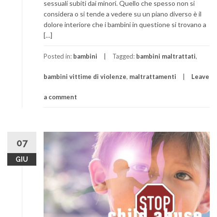
sessuali subiti dai minori. Quello che spesso non si
considera o si tende a vedere su un piano diverso è il
dolore interiore che i bambini in questione si trovano a
[…]
Posted in:
bambini
Tagged:
bambini maltrattati
,
bambini vittime di violenze
,
maltrattamenti
Leave
a comment
07
GIU