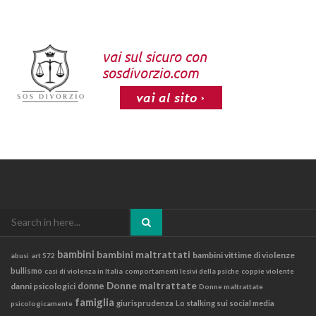
Search
for:
bambini
bambini maltrattati
bambini vittime di violenze
abusi
art 572
bullismo
casi di violenza in Italia
comportamenti lesivi della psiche
coppie violente
Donne maltrattate
danni psicologici
donne
Donne maltrattate
famiglia
giurisprudenza
Lo stalking sui social media
psicologicamente