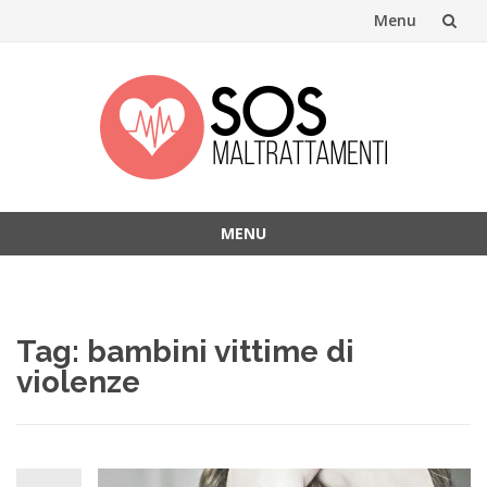
Menu
Skip
to
content
MENU
Skip
to
content
Tag:
bambini vittime di
violenze