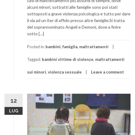
casi di maltrattamento più assurdi di sempre, dove
alcuni minori, sottratti alle famiglie sono poi stati
sottoposti a grave violenza psicologica e tutto per dare
il via ad un iter di affido presso altre famiglie.Si tratta
del soprannominato Angeli e Demoni, dove a finire
sotto […]
Posted in:
bambini
,
famiglia
,
maltrattamenti
Tagged:
bambini vittime di violenze
,
maltrattamenti
sui minori
,
violenza sessuale
Leave a comment
12
LUG