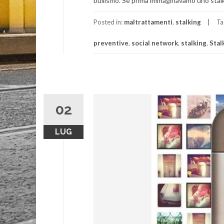
bullismo. Se prima immaginavamo uno stalke
Posted in:
maltrattamenti
,
stalking
Ta
preventive
,
social network
,
stalking
,
Stal
02
LUG