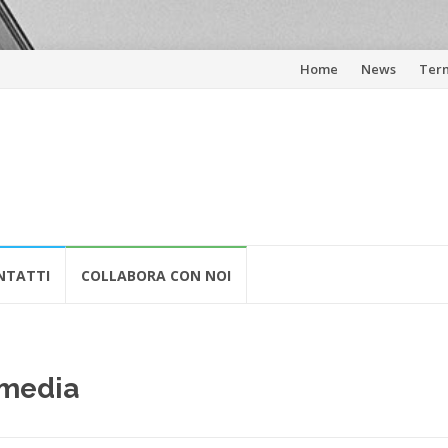
Skip
Home
News
Term
to
content
NTATTI
COLLABORA CON NOI
 media