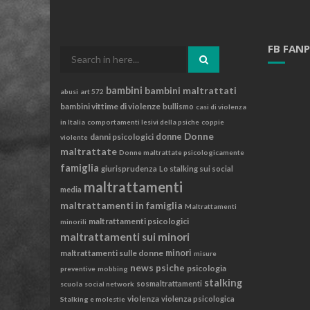
FB FAN
Search
for:
bambini
bambini maltrattati
abusi
art 572
bambini vittime di violenze
bullismo
casi di violenza
in Italia
comportamenti lesivi della psiche
coppie
Donne
danni psicologici
donne
violente
maltrattate
Donne maltrattate psicologicamente
famiglia
giurisprudenza
Lo stalking sui social
maltrattamenti
media
maltrattamenti in famiglia
Maltrattamenti
maltrattamenti psicologici
minorili
maltrattamenti sui minori
maltrattamenti sulle donne
minori
misure
news
psiche
psicologia
preventive
mobbing
stalking
sosmaltrattamenti
scuola
social network
violenza
violenza psicologica
Stalking e molestie