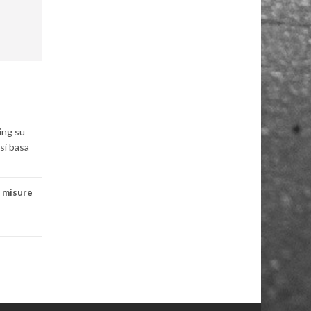
ing su
si basa
,
misure