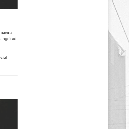
mmagina
 angoli ad
cial