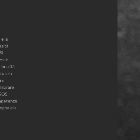
 e la
ssità
Si
esti:
sionalità
 tutela
i e
igurare
e SOS
ompetenze
pegna alla