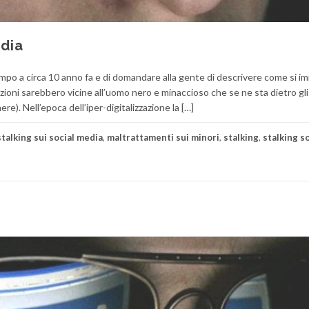
edia
mpo a circa 10 anno fa e di domandare alla gente di descrivere come si i
izioni sarebbero vicine all’uomo nero e minaccioso che se ne sta dietro gli
e). Nell’epoca dell’iper-digitalizzazione la […]
stalking sui social media
,
maltrattamenti sui minori
,
stalking
,
stalking so