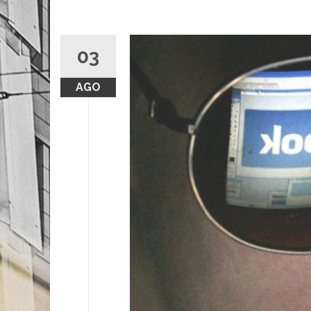
03
AGO