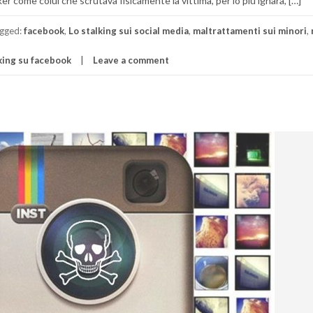
r come colui che scrutava fisicamente la vittima, per lo più ignara, […]
gged:
facebook
,
Lo stalking sui social media
,
maltrattamenti sui minori
,
king su facebook
Leave a comment