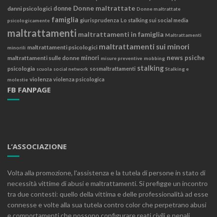
Donne maltrattate
danni psicologici
donne
Donne maltrattate
famiglia
giurisprudenza
Lo stalking sui social media
psicologicamente
maltrattamenti
maltrattamenti in famiglia
Maltrattamenti
maltrattamenti sui minori
maltrattamenti psicologici
minorili
news
psiche
maltrattamenti sulle donne
minori
misure preventive
mobbing
stalking
psicologia
sosmaltrattamenti
scuola
social network
Stalking e
violenza
violenza psicologica
molestie
FB FANPAGE
L’ASSOCIAZIONE
Volta alla promozione, l'assistenza e la tutela di persone in stato di
necessità vittime di abusi e maltrattamenti. Si prefigge un incontro
tra due contesti: quello della vittima e delle professionalità ad esse
connesse e volte alla sua tutela contro color che perpetrano abusi
e comportamenti che possono configurare reati civili e penali.