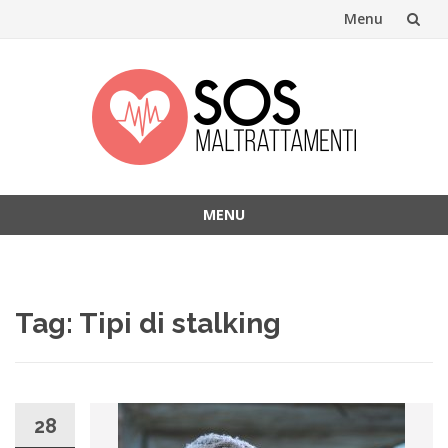
Menu
Skip
to
content
MENU
Skip
to
content
Tag:
Tipi di stalking
28