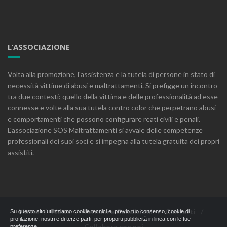
L’ASSOCIAZIONE
Volta alla promozione, l'assistenza e la tutela di persone in stato di
necessità vittime di abusi e maltrattamenti. Si prefigge un incontro
tra due contesti: quello della vittima e delle professionalità ad esse
connesse e volte alla sua tutela contro color che perpetrano abusi
e comportamenti che possono configurare reati civili e penali.
L'associazione SOS Maltrattamenti si avvale delle competenze
professionali dei suoi soci e si impegna alla tutela gratuita dei propri
assistiti.
Home
News
Termini e Condizioni
Contatti
Su questo sito utilizziamo cookie tecnici e, previo tuo consenso, cookie di
profilazione, nostri e di terze parti, per proporti pubblicità in linea con le tue
Collabora con noi
preferenze.