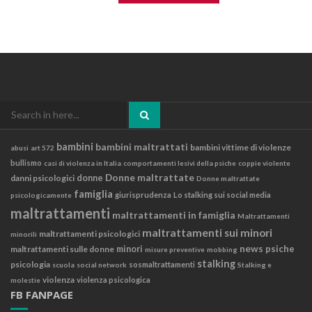
Search
for:
bambini
bambini maltrattati
bambini vittime di violenze
abusi
art 572
bullismo
casi di violenza in Italia
comportamenti lesivi della psiche
coppie violente
Donne maltrattate
danni psicologici
donne
Donne maltrattate
famiglia
giurisprudenza
Lo stalking sui social media
psicologicamente
maltrattamenti
maltrattamenti in famiglia
Maltrattamenti
maltrattamenti sui minori
maltrattamenti psicologici
minorili
news
psiche
maltrattamenti sulle donne
minori
misure preventive
mobbing
stalking
psicologia
sosmaltrattamenti
scuola
social network
Stalking e
violenza
violenza psicologica
molestie
FB FANPAGE