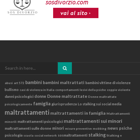
Search
for:
bambini
bambini maltrattati
bambini vittime di violenze
abusi
art 572
bullismo
casi di violenza in Italia
comportamenti lesivi della psiche
coppie violente
Donne maltrattate
danni psicologici
donne
Donne maltrattate
famiglia
giurisprudenza
Lo stalking sui social media
psicologicamente
maltrattamenti
maltrattamenti in famiglia
Maltrattamenti
maltrattamenti sui minori
maltrattamenti psicologici
minorili
news
psiche
maltrattamenti sulle donne
minori
misure preventive
mobbing
stalking
psicologia
sosmaltrattamenti
scuola
social network
Stalking e