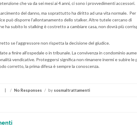
tenzione che va da sei mesi ai 4 anni, ci sono i provvedimenti accessori.
risarcimento del danno, ma soprattutto ha diritto ad una vita normale. Per
iudice può disporre l’allontanamento dello stalker. Altre tutele cercano di
che ha subito lo stalking è costretto a cambiare casa, non dovrà più corr
retto se l’aggressore non rispetta la decisione del giudice.
ndate a finire all’ospedale o in tribunale. La convivenza in condominio aume
sonalità vendicative. Proteggersi significa non rimanere inermi e subire le
odo corretto, la prima difesa è sempre la conoscenza.
/
No Responses
/
by
sosmaltrattamenti
menti