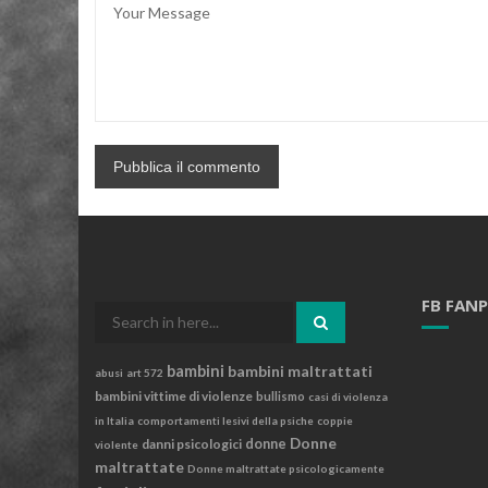
FB FAN
Search
for:
bambini
bambini maltrattati
abusi
art 572
bambini vittime di violenze
bullismo
casi di violenza
in Italia
comportamenti lesivi della psiche
coppie
Donne
danni psicologici
donne
violente
maltrattate
Donne maltrattate psicologicamente