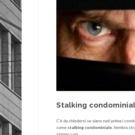
Stalking condominia
C’è da chiedersi se siano nati prima i con
come
stalking condominiale
. Sembra str
stanno così.