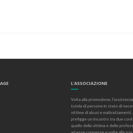
PAGE
L’ASSOCIAZIONE
Volta alla promozione, l'assistenza
tutela di persone in stato di nece
vittime di abusi e maltrattamenti. 
prefigge un incontro tra due cont
quello della vittima e delle profes
ad esse connesse e volte alla sua