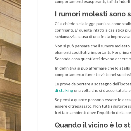
comportamenti esasperanti, tali da indurli i
I rumori molesti sono 
Ci si chiede se la legge punisca come stal
confinanti. E’ questa infatti la casistica p
schiamazzi a causa di una festa improvvisa
Non si può pensare che il rumore molesto 
elementi costitutivi importanti. Per prima 
Seconda cosa questi atti devono essere mir
In definitiva si può affermare che lo
stalk
comportamento funesto visto nel suo ins
Le prove da portare a sostegno dell’ipote
di stalking
una volta che si è accertata la su
Se pensi a quante possono essere le occasio
essere oltrepassato. Non tutti i disturbi s
fretta in ambienti dove l’equilibrio della co
Quando il vicino è lo s