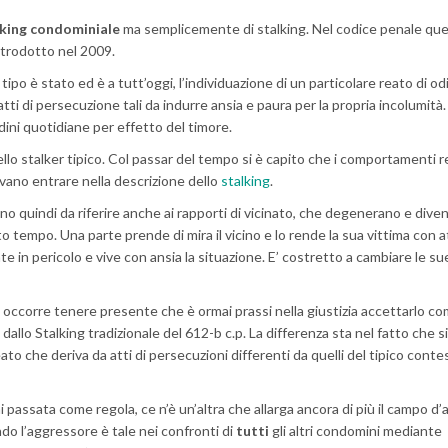
lking condominiale
ma semplicemente di stalking. Nel codice penale qu
ntrodotto nel 2009.
ipo è stato ed è a tutt’oggi, l’individuazione di un particolare reato di od
atti di persecuzione tali da indurre ansia e paura per la propria incolumità
dini quotidiane per effetto del timore.
o stalker tipico. Col passar del tempo si è capito che i comportamenti re
tevano entrare nella descrizione dello
stalking
.
o quindi da riferire anche ai rapporti di vicinato, che degenerano e dive
o tempo. Una parte prende di mira il vicino e lo rende la sua vittima con a
te in pericolo e vive con ansia la situazione. E’ costretto a cambiare le su
e
occorre tenere presente che è ormai prassi nella giustizia accettarlo co
dallo Stalking tradizionale del 612-b c.p. La differenza sta nel fatto che si
o che deriva da atti di persecuzioni differenti da quelli del tipico conte
passata come regola, ce n’è un’altra che allarga ancora di più il campo d’a
o l’aggressore è tale nei confronti di
tutti
gli altri condomini mediante