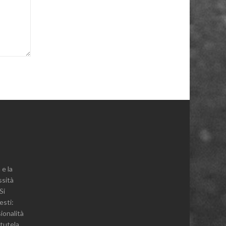
 e la
ssità
Si
esti:
sionalità
 tutela