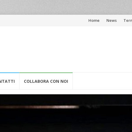
Skip
Home
News
Term
to
content
NTATTI
COLLABORA CON NOI