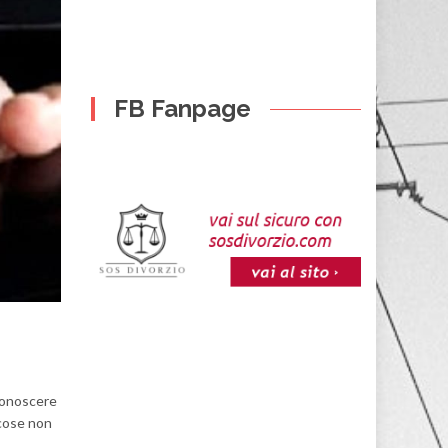
FB Fanpage
 conoscere
 cose non