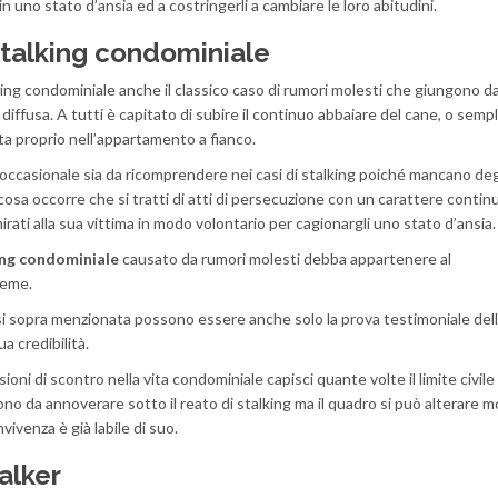
n uno stato d’ansia ed a costringerli a cambiare le loro abitudini.
stalking condominiale
king condominiale anche il classico caso di rumori molesti che giungono da
iù diffusa. A tutti è capitato di subire il continuo abbaiare del cane, o se
ta proprio nell’appartamento a fianco.
occasionale sia da ricomprendere nei casi di stalking poiché mancano deg
cosa occorre che si tratti di atti di persecuzione con un carattere continu
ati alla sua vittima in modo volontario per cagionargli uno stato d’ansia.
ing condominiale
causato da rumori molesti debba appartenere al
ieme.
si sopra menzionata possono essere anche solo la prova testimoniale del
a credibilità.
ni di scontro nella vita condominiale capisci quante volte il limite civile
ono da annoverare sotto il reato di stalking ma il quadro si può alterare m
nvivenza è già labile di suo.
talker