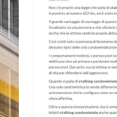
Non c’è proprio una legge che parla di
sta
è previsto al numero 612-bis, ed è stato i
Il grande vantaggio di una legge di questo t
focalizzato su una persona e che sfocia in 
anche che la vittima cambi le proprie abitu
Così com’è nato si pensava al fenomeno dell
disturbo tipici delle crisi condominiali po
I comportamenti molesti, o persecutori son
delittuosi sino ad arrivare a perdurare molt
persecutori. Dal canto suo la vittima si sen
di vita per difendersi dall’aggressore.
Quando si parla di
stalking condominial
Una sola caratteristica lo rende differente 
un’estensione che lo configura come un reat
sfera affettiva.
Oltre a questa interpretazione che è ormai 
infatti
stalking condominiale
anche quand