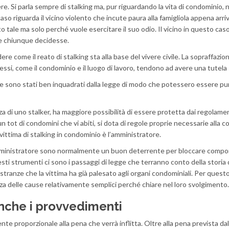
re. Si parla sempre di stalking ma, pur riguardando la vita di condominio, 
so riguarda il vicino violento che incute paura alla famigliola appena arri
to tale ma solo perché vuole esercitare il suo odio. Il vicino in questo cas
re chiunque decidesse.
come il reato di stalking sta alla base del vivere civile. La sopraffazio
essi, come il condominio e il luogo di lavoro, tendono ad avere una tutela 
 che sono stati ben inquadrati dalla legge di modo che potessero essere pun
za di uno stalker, ha maggiore possibilità di essere protetta dai regolame
 tot di condomini che vi abiti, si dota di regole proprie necessarie alla c
vittima di stalking in condominio è l’amministratore.
l’amministratore sono normalmente un buon deterrente per bloccare comp
ti strumenti ci sono i passaggi di legge che terranno conto della storia 
tranze che la vittima ha già palesato agli organi condominiali. Per quest
nza delle cause relativamente semplici perché chiare nel loro svolgimento.
nche i provvedimenti
te proporzionale alla pena che verrà inflitta. Oltre alla pena prevista dal