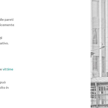
lle pareti
mplicemente
li
ativo.
le
vittime
 può
olto in