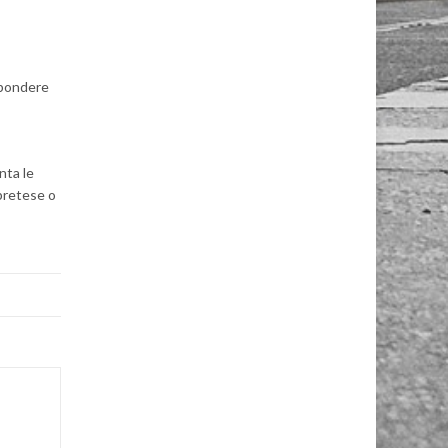
ispondere
nta le
 pretese o