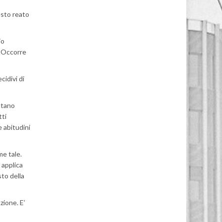
esto reato
io
. Occorre
cidivi di
ntano
tti
e abitudini
me tale.
 applica
sto della
zione. E’