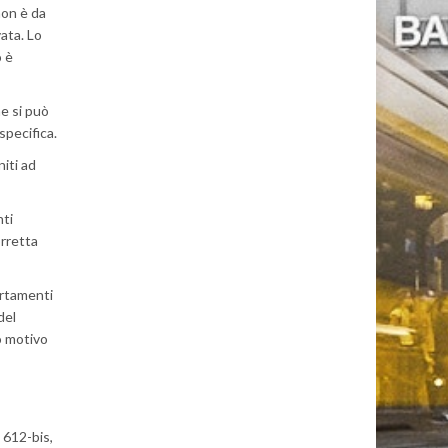
non è da
vata. Lo
o è
ne si può
specifica.
iti ad
nti
orretta
ortamenti
del
o motivo
 612-bis,