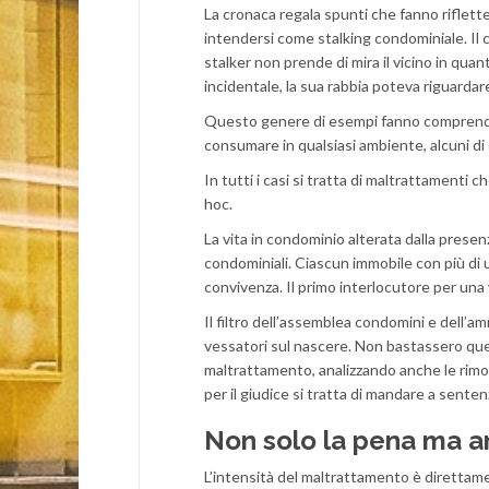
La cronaca regala spunti che fanno riflette
intendersi come stalking condominiale. Il ca
stalker non prende di mira il vicino in quan
incidentale, la sua rabbia poteva riguarda
Questo genere di esempi fanno comprendere 
consumare in qualsiasi ambiente, alcuni di 
In tutti i casi si tratta di maltrattamenti
hoc.
La vita in condominio alterata dalla presen
condominiali. Ciascun immobile con più di un
convivenza. Il primo interlocutore per una 
Il filtro dell’assemblea condomini e del
vessatori sul nascere. Non bastassero ques
maltrattamento, analizzando anche le rimos
per il giudice si tratta di mandare a sente
Non solo la pena ma a
L’intensità del maltrattamento è direttamen