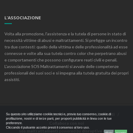
L’ASSOCIAZIONE
Volta alla promozione, l'assistenza e la tutela di persone in stato di
necessità vittime di abusi e maltrattamenti. Si prefigge un incontro
tra due contesti: quello della vittima e delle professionalità ad esse
connesse e volte alla sua tutela contro color che perpetrano abusi
e comportamenti che possono configurare reati civili e penali.
L'associazione SOS Maltrattamenti si avvale delle competenze
professionali dei suoi soci e si impegna alla tutela gratuita dei propri
assistiti.
Home
News
Termini e Condizioni
Contatti
Su questo sito utilizziamo cookie tecnici e, previo tuo consenso, cookie di
profilazione, nostri e di terze parti, per proporti pubblicità in linea con le tue
Collabora con noi
preferenze.
Cliccando il pulsante accetto presti il consenso al loro uso.
sos maltrattamenti
powered by
disruptive cloud
rifiuto
accetto