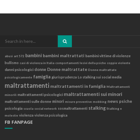
Search
for:
bambini
bambini maltrattati
bambini vittime di violenze
abusi
art 572
bullismo
casi di violenza in Italia
comportamenti lesivi della psiche
coppie violente
Donne maltrattate
danni psicologici
donne
Donne maltrattate
famiglia
giurisprudenza
Lo stalking sui social media
psicologicamente
maltrattamenti
maltrattamenti in famiglia
Maltrattamenti
maltrattamenti sui minori
maltrattamenti psicologici
minorili
news
psiche
maltrattamenti sulle donne
minori
misure preventive
mobbing
stalking
psicologia
sosmaltrattamenti
scuola
social network
Stalking e
violenza
violenza psicologica
molestie
FB FANPAGE