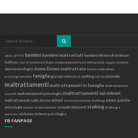
Search
for:
bambini
bambini maltrattati
bambini vittime di violenze
abusi
art 572
bullismo
casi di violenza in Italia
comportamenti lesivi della psiche
coppie violente
Donne maltrattate
danni psicologici
donne
Donne maltrattate
famiglia
giurisprudenza
Lo stalking sui social media
psicologicamente
maltrattamenti
maltrattamenti in famiglia
Maltrattamenti
maltrattamenti sui minori
maltrattamenti psicologici
minorili
news
psiche
maltrattamenti sulle donne
minori
misure preventive
mobbing
stalking
psicologia
sosmaltrattamenti
scuola
social network
Stalking e
violenza
violenza psicologica
molestie
FB FANPAGE