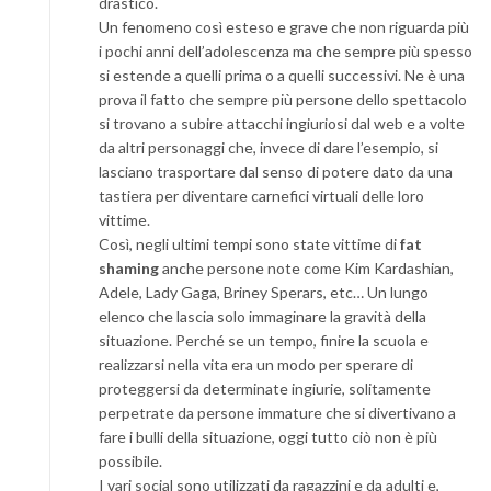
drastico.
Un fenomeno così esteso e grave che non riguarda più
i pochi anni dell’adolescenza ma che sempre più spesso
si estende a quelli prima o a quelli successivi. Ne è una
prova il fatto che sempre più persone dello spettacolo
si trovano a subire attacchi ingiuriosi dal web e a volte
da altri personaggi che, invece di dare l’esempio, si
lasciano trasportare dal senso di potere dato da una
tastiera per diventare carnefici virtuali delle loro
vittime.
Così, negli ultimi tempi sono state vittime di
fat
shaming
anche persone note come Kim Kardashian,
Adele, Lady Gaga, Briney Sperars, etc… Un lungo
elenco che lascia solo immaginare la gravità della
situazione. Perché se un tempo, finire la scuola e
realizzarsi nella vita era un modo per sperare di
proteggersi da determinate ingiurie, solitamente
perpetrate da persone immature che si divertivano a
fare i bulli della situazione, oggi tutto ciò non è più
possibile.
I vari social sono utilizzati da ragazzini e da adulti e,