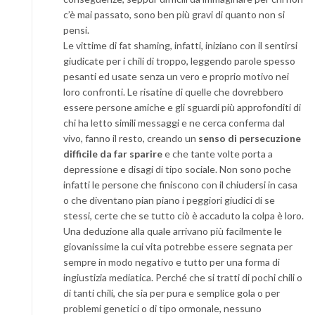
c’è mai passato, sono ben più gravi di quanto non si
pensi.
Le vittime di fat shaming, infatti, iniziano con il sentirsi
giudicate per i chili di troppo, leggendo parole spesso
pesanti ed usate senza un vero e proprio motivo nei
loro confronti. Le risatine di quelle che dovrebbero
essere persone amiche e gli sguardi più approfonditi di
chi ha letto simili messaggi e ne cerca conferma dal
vivo, fanno il resto, creando un
senso di persecuzione
difficile da far sparire
e che tante volte porta a
depressione e disagi di tipo sociale. Non sono poche
infatti le persone che finiscono con il chiudersi in casa
o che diventano pian piano i peggiori giudici di se
stessi, certe che se tutto ciò è accaduto la colpa è loro.
Una deduzione alla quale arrivano più facilmente le
giovanissime la cui vita potrebbe essere segnata per
sempre in modo negativo e tutto per una forma di
ingiustizia mediatica. Perché che si tratti di pochi chili o
di tanti chili, che sia per pura e semplice gola o per
problemi genetici o di tipo ormonale, nessuno