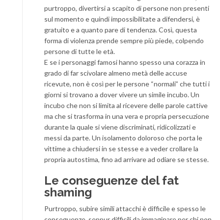
purtroppo, divertirsi a scapito di persone non presenti
sul momento e quindi impossibilitate a difendersi, è
gratuito e a quanto pare di tendenza. Così, questa
forma di violenza prende sempre più piede, colpendo
persone di tutte le età.
E se i personaggi famosi hanno spesso una corazza in
grado di far scivolare almeno metà delle accuse
ricevute, non è così per le persone “normali” che tutti i
giorni si trovano a dover vivere un simile incubo. Un
incubo che non si limita al ricevere delle parole cattive
ma che si trasforma in una vera e propria persecuzione
durante la quale si viene discriminati, ridicolizzati e
messi da parte. Un isolamento doloroso che porta le
vittime a chiudersi in se stesse e a veder crollare la
propria autostima, fino ad arrivare ad odiare se stesse.
Le conseguenze del fat
shaming
Purtroppo, subire simili attacchi è difficile e spesso le
conseguenze, seppur difficili da immaginare per chi non