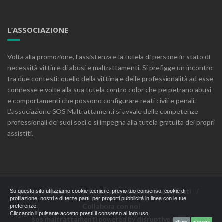
L’ASSOCIAZIONE
Volta alla promozione, l'assistenza e la tutela di persone in stato di
necessità vittime di abusi e maltrattamenti. Si prefigge un incontro
tra due contesti: quello della vittima e delle professionalità ad esse
connesse e volte alla sua tutela contro color che perpetrano abusi
e comportamenti che possono configurare reati civili e penali.
L'associazione SOS Maltrattamenti si avvale delle competenze
professionali dei suoi soci e si impegna alla tutela gratuita dei propri
assistiti.
Home
News
Termini e Condizioni
Contatti
Su questo sito utilizziamo cookie tecnici e, previo tuo consenso, cookie di
profilazione, nostri e di terze parti, per proporti pubblicità in linea con le tue
Collabora con noi
preferenze.
Cliccando il pulsante accetto presti il consenso al loro uso.
sos maltrattamenti
powered by
disruptive cloud
rifiuto
accetto