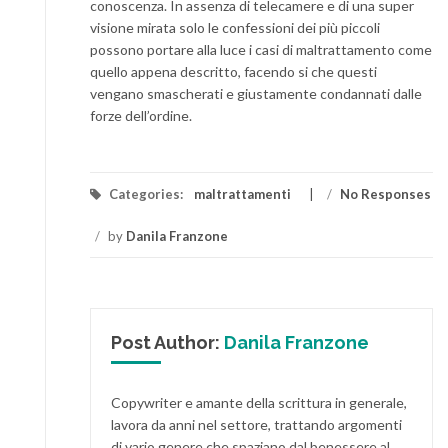
conoscenza. In assenza di telecamere e di una super
visione mirata solo le confessioni dei più piccoli
possono portare alla luce i casi di maltrattamento come
quello appena descritto, facendo si che questi
vengano smascherati e giustamente condannati dalle
forze dell’ordine.
Categories:
maltrattamenti
/
No Responses
/
by
Danila Franzone
Post Author:
Danila Franzone
Copywriter e amante della scrittura in generale,
lavora da anni nel settore, trattando argomenti
di vario genere che spaziano dal benessere al