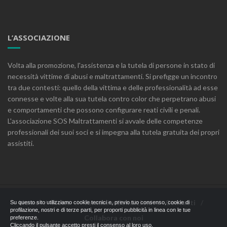
L’ASSOCIAZIONE
Volta alla promozione, l'assistenza e la tutela di persone in stato di
necessità vittime di abusi e maltrattamenti. Si prefigge un incontro
tra due contesti: quello della vittima e delle professionalità ad esse
connesse e volte alla sua tutela contro color che perpetrano abusi
e comportamenti che possono configurare reati civili e penali.
L'associazione SOS Maltrattamenti si avvale delle competenze
professionali dei suoi soci e si impegna alla tutela gratuita dei propri
assistiti.
Home
News
Termini e Condizioni
Contatti
Su questo sito utilizziamo cookie tecnici e, previo tuo consenso, cookie di
profilazione, nostri e di terze parti, per proporti pubblicità in linea con le tue
Collabora con noi
preferenze.
Cliccando il pulsante accetto presti il consenso al loro uso.