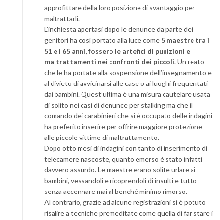
approfittare della loro posizione di svantaggio per
maltrattarli.
L’inchiesta apertasi dopo le denunce da parte dei
genitori ha così portato alla luce come
5 maestre tra i
51 e i 65 anni, fossero le artefici di punizioni e
maltrattamenti nei confronti dei piccoli
. Un reato
che le ha portate alla sospensione dell’insegnamento e
al divieto di avvicinarsi alle case o ai luoghi frequentati
dai bambini. Quest’ultima è una misura cautelare usata
di solito nei casi di denunce per stalking ma che il
comando dei carabinieri che si è occupato delle indagini
ha preferito inserire per offrire maggiore protezione
alle piccole vittime di maltrattamento.
Dopo otto mesi di indagini con tanto di inserimento di
telecamere nascoste, quanto emerso è stato infatti
davvero assurdo. Le maestre erano solite urlare ai
bambini, vessandoli e ricoprendoli di insulti e tutto
senza accennare mai al benché minimo rimorso.
Al contrario, grazie ad alcune registrazioni si è potuto
risalire a tecniche premeditate come quella di far stare i