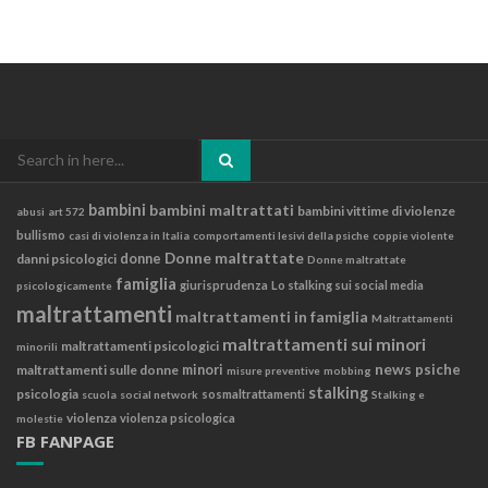
Search
for:
bambini
bambini maltrattati
bambini vittime di violenze
abusi
art 572
bullismo
casi di violenza in Italia
comportamenti lesivi della psiche
coppie violente
Donne maltrattate
danni psicologici
donne
Donne maltrattate
famiglia
giurisprudenza
Lo stalking sui social media
psicologicamente
maltrattamenti
maltrattamenti in famiglia
Maltrattamenti
maltrattamenti sui minori
maltrattamenti psicologici
minorili
news
psiche
maltrattamenti sulle donne
minori
misure preventive
mobbing
stalking
psicologia
sosmaltrattamenti
scuola
social network
Stalking e
violenza
violenza psicologica
molestie
FB FANPAGE