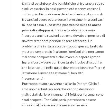
È infatti sottinteso che bambini che si trovano a subire
simili vessazioni in così giovane età e senza capirne il
motivo, rischiano di avere dei ritardi nello sviluppo o di
trovarsi ad avere paure verso il prossimo. In alcuni casi
la loro stessa autostima può venire minata ancor
prima di svilupparsi
. Tra i vari problemi possono
insorgere anche reazioni estreme dovute al pensiero di
doversi difendere per non essere attaccati. Un
problema che in Italia accade troppo spesso, tanto da
mettere sempre più in allarme i genitori che non sanno
mai come comportarsi e che invece di sapere i propri
figli al sicuro vivono con il costante incubo di scoprire
che la struttura nella quale dovrebbe ricevere affetto e
istruzione è invece testimone di ben altri
insegnamenti.
Purtroppo quanto avvenuto all’asilo Papero Giallo è
solo uno dei tanti episodi che vedono dei minori
maltrattati dai loro insegnanti. Molti, per fortuna, sono
stati scoperti. Tanti altri però, potrebbero essere
ancora in atto e senza che nessuno ne sia a