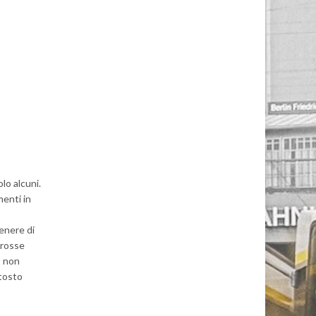
lo alcuni.
menti in
genere di
grosse
o non
ttosto