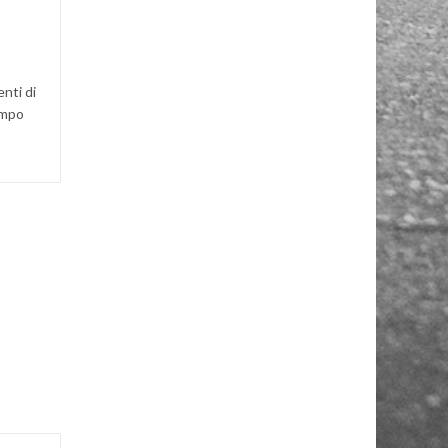
nti di
ampo