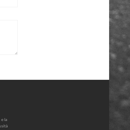
 e la
ssità