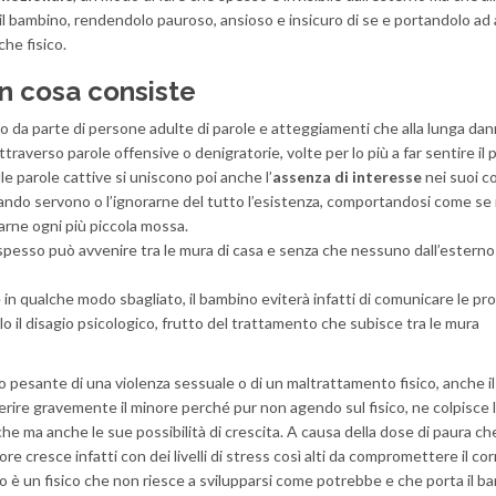
 il bambino, rendendolo pauroso, ansioso e insicuro di se e portandolo ad
che fisico.
n cosa consiste
so da parte di persone adulte di parole e atteggiamenti che alla lunga d
raverso parole offensive o denigratorie, volte per lo più a far sentire il p
 parole cattive si uniscono poi anche l’
assenza di interesse
nei suoi co
ndo servono o l’ignorarne del tutto l’esistenza, comportandosi come se
carne ogni più piccola mossa.
 spesso può avvenire tra le mura di casa e senza che nessuno dall’esterno
in qualche modo sbagliato, il bambino eviterà infatti di comunicare le pro
lo il disagio psicologico, frutto del trattamento che subisce tra le mura
pesante di una violenza sessuale o di un maltrattamento fisico, anche il
erire gravemente il minore perché pur non agendo sul fisico, ne colpisce l
e ma anche le sue possibilità di crescita. A causa della dose di paura che
nore cresce infatti con dei livelli di stress così alti da compromettere il co
tato è un fisico che non riesce a svilupparsi come potrebbe e che porta il b