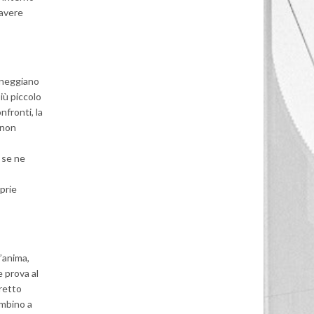
 avere
anneggiano
iù piccolo
nfronti, la
 non
 se ne
prie
’anima,
 prova al
rretto
ambino a