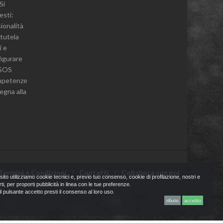
Si
esti:
sionalità
 tutela
i e
igurare
e SOS
ompetenze
pegna alla
Termini e Condizioni
Contatti
Collabora con noi
ito utilizziamo cookie tecnici e, previo tuo consenso, cookie di profilazione, nostri e
rti, per proporti pubblicità in linea con le tue preferenze.
l pulsante accetto presti il consenso al loro uso.
rifiuto
accetto