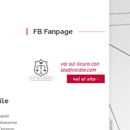
FB Fanpage
ile
adulti
a altamente
l’interno