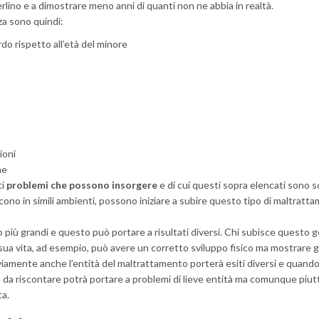
rlino e a dimostrare meno anni di quanti non ne abbia in realtà.
nza sono quindi:
do rispetto all’età del minore
ioni
ne
ti
problemi che possono insorgere
e di cui questi sopra elencati sono so
no in simili ambienti, possono iniziare a subire questo tipo di maltratta
o più grandi e questo può portare a risultati diversi. Chi subisce questo 
sua vita, ad esempio, può avere un corretto sviluppo fisico ma mostrare 
viamente anche l’entità del maltrattamento porterà esiti diversi e quand
le da riscontare potrà portare a problemi di lieve entità ma comunque piu
ta.