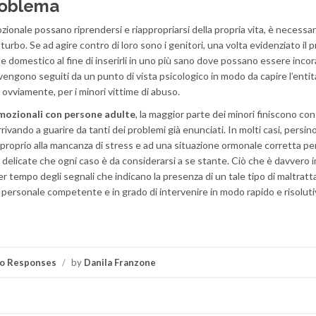
problema
zionale possano riprendersi e riappropriarsi della propria vita, è necessa
turbo. Se ad agire contro di loro sono i genitori, una volta evidenziato il 
te domestico al fine di inserirli in uno più sano dove possano essere incor
vengono seguiti da un punto di vista psicologico in modo da capire l’entit
 ovviamente, per i minori vittime di abuso.
mozionali con persone adulte
, la maggior parte dei minori finiscono con
ivando a guarire da tanti dei problemi già enunciati. In molti casi, persino
 proprio alla mancanza di stress e ad una situazione ormonale corretta per
sì delicate che ogni caso è da considerarsi a se stante. Ciò che è davvero
er tempo degli segnali che indicano la presenza di un tale tipo di maltrat
a personale competente e in grado di intervenire in modo rapido e risoluti
o Responses
/
by
Danila Franzone