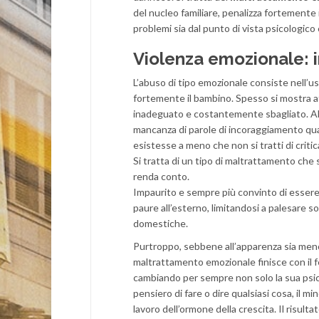
del nucleo familiare, penalizza fortemente
problemi sia dal punto di vista psicologico 
Violenza emozionale: i
L’abuso di tipo emozionale consiste nell’u
fortemente il bambino. Spesso si mostra att
inadeguato e costantemente sbagliato. Alle
mancanza di parole di incoraggiamento qua
esistesse a meno che non si tratti di criti
Si tratta di un tipo di maltrattamento che
renda conto.
Impaurito e sempre più convinto di essere 
paure all’esterno, limitandosi a palesare so
domestiche.
Purtroppo, sebbene all’apparenza sia meno 
maltrattamento emozionale finisce con il f
cambiando per sempre non solo la sua psich
pensiero di fare o dire qualsiasi cosa, il mi
lavoro dell’ormone della crescita. Il risul