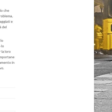
rio che
problema,
aggiati e
à del
 lo
 lo
 la loro
 importane
tamento in
vo.