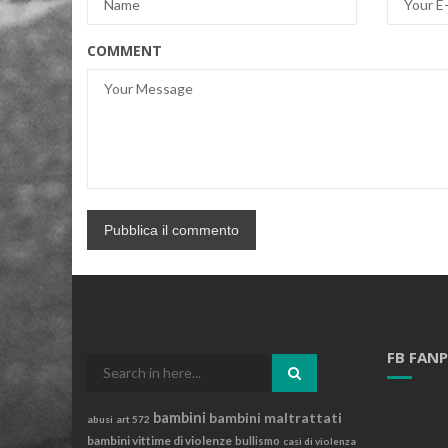
COMMENT
FB FAN
Search
for:
bambini
bambini maltrattati
abusi
art 572
bambini vittime di violenze
bullismo
casi di violenza