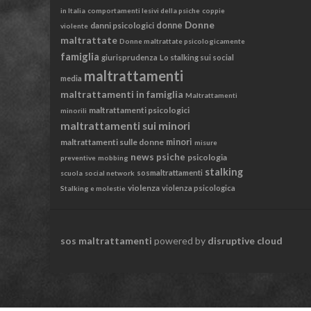
in Italia
comportamenti lesivi della psiche
coppie
Donne
danni psicologici
donne
violente
maltrattate
Donne maltrattate psicologicamente
famiglia
giurisprudenza
Lo stalking sui social
maltrattamenti
media
maltrattamenti in famiglia
Maltrattamenti
maltrattamenti psicologici
minorili
maltrattamenti sui minori
maltrattamenti sulle donne
minori
misure
news
psiche
psicologia
preventive
mobbing
stalking
sosmaltrattamenti
scuola
social network
violenza
violenza psicologica
Stalking e molestie
sos maltrattamenti
powered by
disruptive cloud