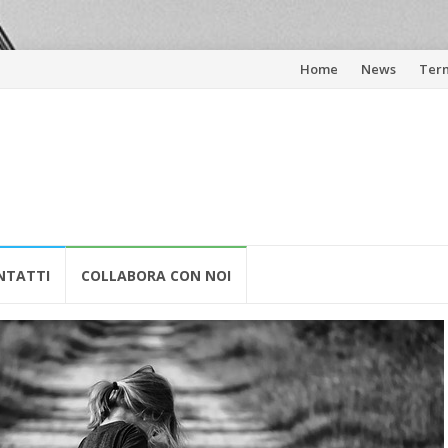
Skip
Home
News
Term
to
content
NTATTI
COLLABORA CON NOI