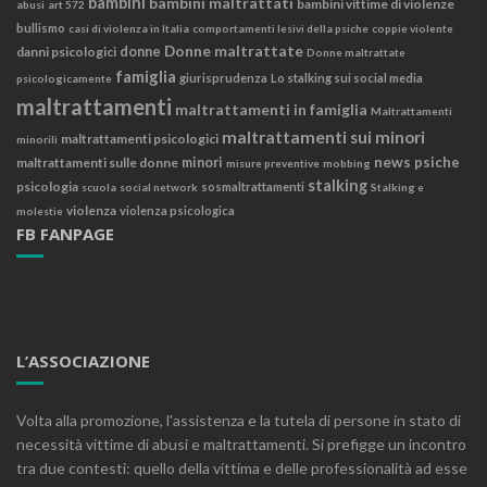
bambini
bambini maltrattati
bambini vittime di violenze
abusi
art 572
bullismo
casi di violenza in Italia
comportamenti lesivi della psiche
coppie violente
Donne maltrattate
danni psicologici
donne
Donne maltrattate
famiglia
giurisprudenza
Lo stalking sui social media
psicologicamente
maltrattamenti
maltrattamenti in famiglia
Maltrattamenti
maltrattamenti sui minori
maltrattamenti psicologici
minorili
news
psiche
maltrattamenti sulle donne
minori
misure preventive
mobbing
stalking
psicologia
sosmaltrattamenti
scuola
social network
Stalking e
violenza
violenza psicologica
molestie
FB FANPAGE
L’ASSOCIAZIONE
Volta alla promozione, l'assistenza e la tutela di persone in stato di
necessità vittime di abusi e maltrattamenti. Si prefigge un incontro
tra due contesti: quello della vittima e delle professionalità ad esse