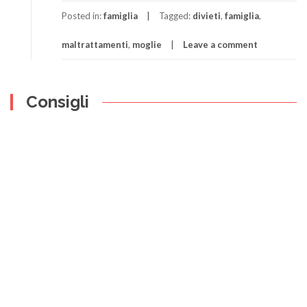
Posted in:
famiglia
Tagged:
divieti
,
famiglia
,
maltrattamenti
,
moglie
Leave a comment
Consigli