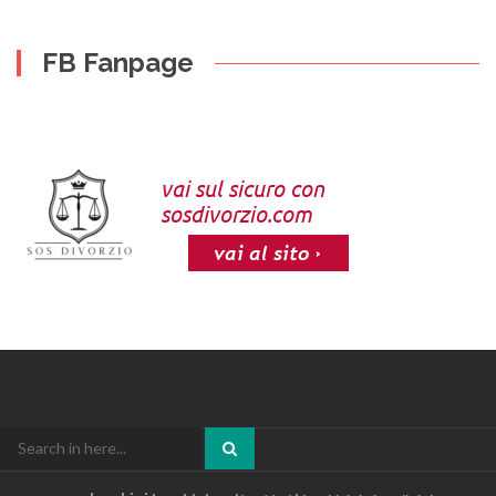
FB Fanpage
Search
for: