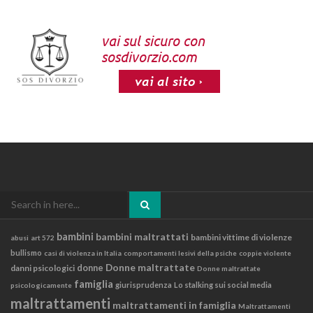
Search
for:
bambini
bambini maltrattati
bambini vittime di violenze
abusi
art 572
bullismo
casi di violenza in Italia
comportamenti lesivi della psiche
coppie violente
Donne maltrattate
danni psicologici
donne
Donne maltrattate
famiglia
giurisprudenza
Lo stalking sui social media
psicologicamente
maltrattamenti
maltrattamenti in famiglia
Maltrattamenti