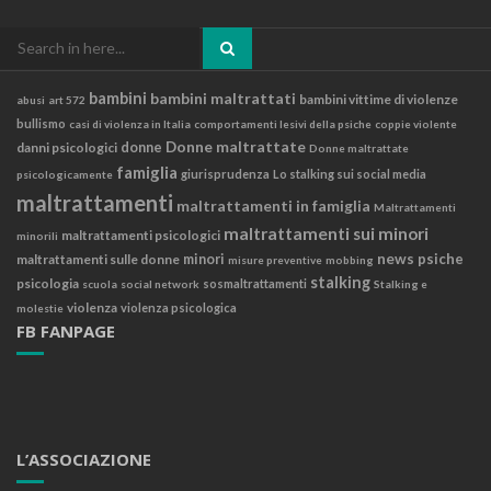
Search
for:
bambini
bambini maltrattati
bambini vittime di violenze
abusi
art 572
bullismo
casi di violenza in Italia
comportamenti lesivi della psiche
coppie violente
Donne maltrattate
danni psicologici
donne
Donne maltrattate
famiglia
giurisprudenza
Lo stalking sui social media
psicologicamente
maltrattamenti
maltrattamenti in famiglia
Maltrattamenti
maltrattamenti sui minori
maltrattamenti psicologici
minorili
news
psiche
maltrattamenti sulle donne
minori
misure preventive
mobbing
stalking
psicologia
sosmaltrattamenti
scuola
social network
Stalking e
violenza
violenza psicologica
molestie
FB FANPAGE
L’ASSOCIAZIONE